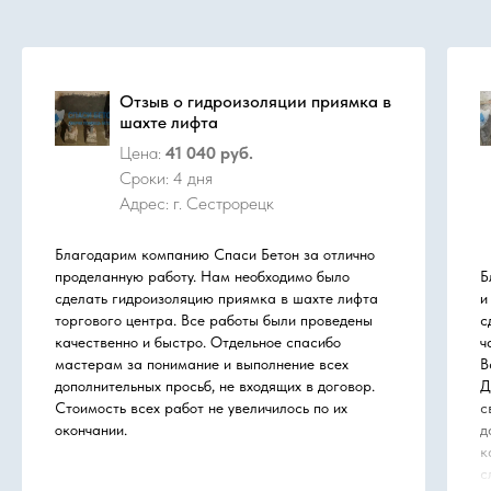
Отзыв о гидроизоляции приямка в
шахте лифта
Цена:
41 040 руб.
Сроки: 4 дня
Адрес: г. Сестрорецк
Благодарим компанию Спаси Бетон за отлично
проделанную работу. Нам необходимо было
Б
сделать гидроизоляцию приямка в шахте лифта
и
торгового центра. Все работы были проведены
с
качественно и быстро. Отдельное спасибо
ч
мастерам за понимание и выполнение всех
В
дополнительных просьб, не входящих в договор.
Д
Стоимость всех работ не увеличилось по их
с
окончании.
д
к
с