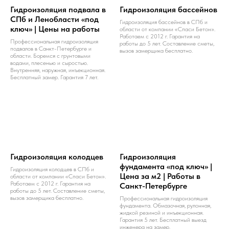
Гидроизоляция подвала в
Гидроизоляция бассейнов
СПб и Ленобласти «под
Гидроизоляция бассейнов в СПб и
ключ» | Цены на работы
области от компании «Спаси Бетон».
Работаем с 2012 г. Гарантия на
Профессиональная гидроизоляция
работы до 5 лет. Составление сметы,
подвалов в Санкт-Петербурге и
вызов замерщика бесплатно.
области. Боремся с грунтовыми
водами, плесенью и сыростью.
Внутренняя, наружная, инъекционная.
Бесплатный замер. Гарантия 7 лет.
Гидроизоляция колодцев
Гидроизоляция
фундамента «под ключ» |
Гидроизоляция колодцев в СПб и
Цена за м2 | Работы в
области от компании «Спаси Бетон».
Работаем с 2012 г. Гарантия на
Санкт-Петербурге
работы до 5 лет. Составление сметы,
вызов замерщика бесплатно.
Профессиональная гидроизоляция
фундамента. Обмазочная, рулонная,
жидкой резиной и инъекционная.
Гарантия 5 лет. Бесплатный выезд
инженера на замер.