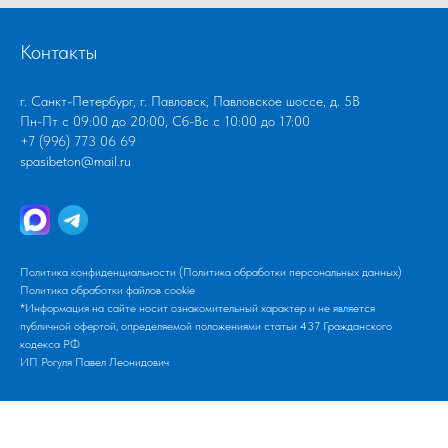
Контакты
г. Санкт-Петербург, г. Павловск, Павловское шоссе, д. 5В
Пн-Пт с 09:00 до 20:00, Сб-Вс с 10:00 до 17:00
+7 (996) 773 06 69
spasibeton@mail.ru
Политика конфиденциальности (Политика обработки персональных данных)
Политика обработки файлов cookie
*Информация на сайте носит ознакомительный характер и не является
публичной офертой, определяемой положениями статьи 437 Гражданского
кодекса РФ
ИП Рогуля Павел Леонидович