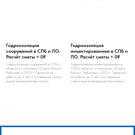
Гидроизоляция
Гидроизоляция
сооружений в СПб и ЛО.
инъектированием в СПб и
Расчёт сметы = 0₽
ЛО. Расчёт сметы = 0₽
Гидроизоляция сооружений в СПб и
Гидроизоляция инъектированием в
области от компании «Спаси Бетон».
СПб и области от компании «Спаси
Работаем с 2012 г. Гарантия на
Бетон». Работаем с 2012 г. Гарантия
работы до 5 лет. Составление сметы,
на работы до 5 лет. Составление
вызов замерщика бесплатно.
сметы, вызов замерщика бесплатно.